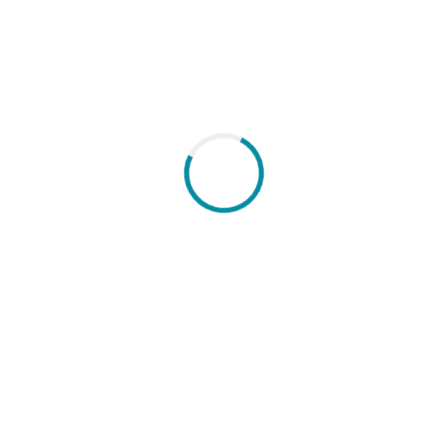
KAYAK ADVENTURES LAGOS
PLATAFORMAS WEB
Plataforma web para empresa marítimo-turística
que se dedica a passeios turísticos de kayak ao
longo da costa de Lagos.
Website responsivo
Sistema de reservas